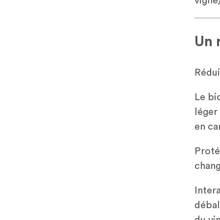
vigne)
Un 
Rédui
Le bi
léger
en ca
Proté
chang
Inter
débal
du vin