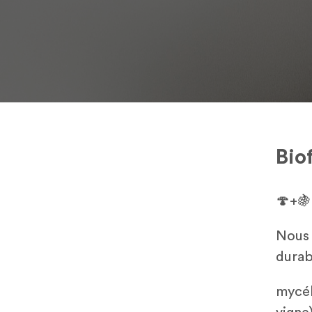
Bio
🍄+
Nous 
durab
mycél