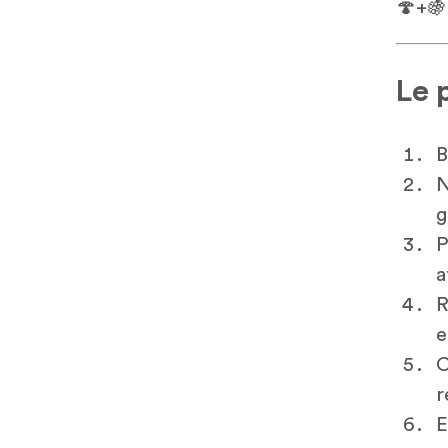
🍄+
Le 
B
N
g
P
a
R
e
C
r
E