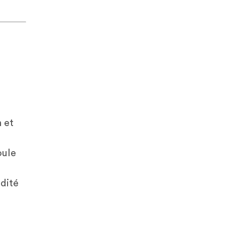
 et
oule
idité