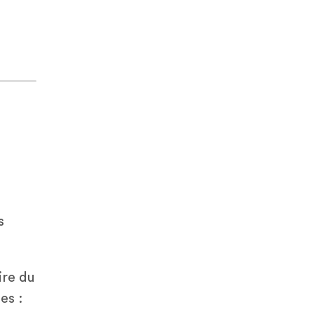
s
ire du
es :