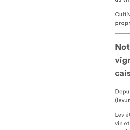
Culti
propr
Not
vig
cai
Depui
(levu
Les é
vin e