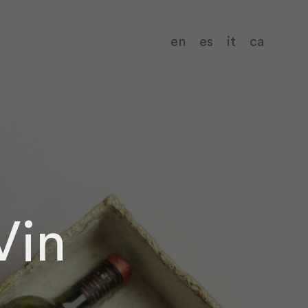
en
es
it
ca
Vin